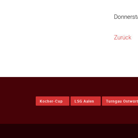
Donnerst
Zurück
Kocher-Cup
LSG Aalen
Turngau Ostwür