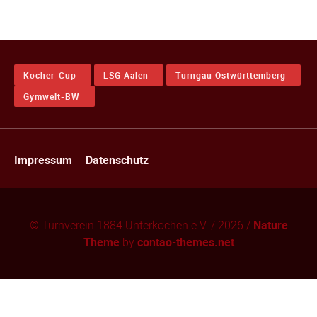
Kocher-Cup
LSG Aalen
Turngau Ostwürttemberg
Gymwelt-BW
Navigation
Impressum
Datenschutz
überspringen
© Turnverein 1884 Unterkochen e.V. / 2026 /
Nature
Theme
by
contao-themes.net