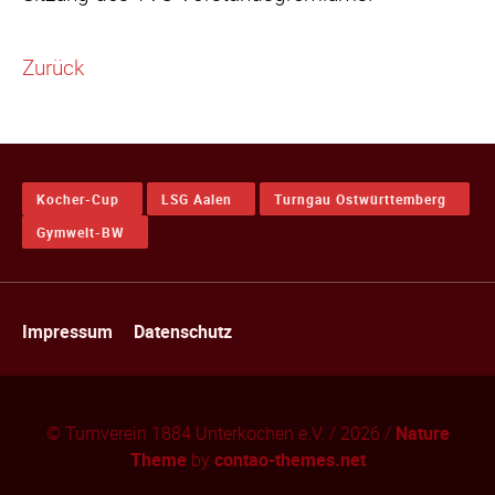
Zurück
Kocher-Cup
LSG Aalen
Turngau Ostwürttemberg
Gymwelt-BW
Navigation
Impressum
Datenschutz
überspringen
© Turnverein 1884 Unterkochen e.V. / 2026 /
Nature
Theme
by
contao-themes.net