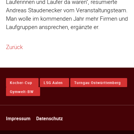
Läuferinnen und Läufer da waren", resümierte
Andreas Staudenecker vom Veranstaltungsteam.
Man wolle im kommenden Jahr mehr Firmen und
Laufgruppen ansprechen, ergänzte er.
Zurück
Kocher-Cup
LSG Aalen
Turngau Ostwürttemberg
Gymwelt-BW
Navigation
Impressum
Datenschutz
überspringen