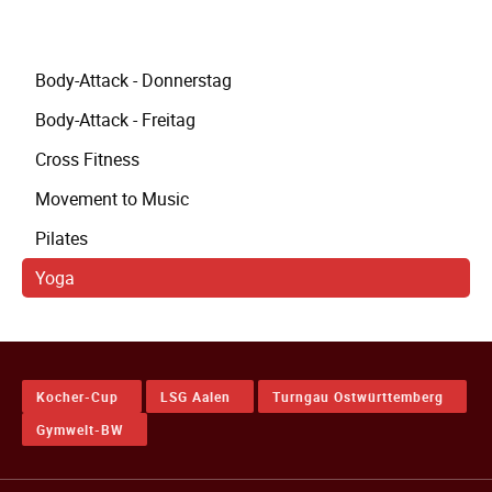
Navigation
Body-Attack - Donnerstag
überspringen
Body-Attack - Freitag
Cross Fitness
Movement to Music
Pilates
Yoga
Kocher-Cup
LSG Aalen
Turngau Ostwürttemberg
Gymwelt-BW